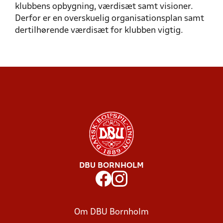
ORGANISATORISK
klubbens opbygning, værdisæt samt visioner.
STRATEGI OG VÆRDISÆT
OPBYGNING/STRUKTUR
Derfor er en overskuelig organisationsplan samt
dertilhørende værdisæt for klubben vigtig.
DBU BORNHOLM
Om DBU Bornholm