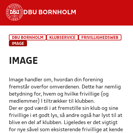
DBU BORNHOLM
Hvad vil du søge efter?
DBU BORNHOLM
KLUBSERVICE
FRIVILLIGHEDSWEB
INDHOLD OG NYHEDER
IMAGE
STILLINGER, RESULTATER, KLUBBER OG
IMAGE
HOLD
Image handler om, hvordan din forening
fremstår overfor omverdenen. Dette har nemlig
betydning for, hvem og hvilke frivillige (og
medlemmer) I tiltrækker til klubben.
Der er god værdi i at fremstille sin klub og sine
frivillige i et godt lys, så andre også har lyst til at
blive en del af klubben. Ligeledes er det vigtigt
for nye såvel som eksisterende frivillige at kende