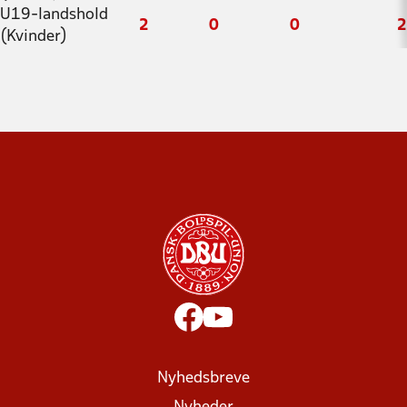
U19-landshold
2
0
0
2
(Kvinder)
Nyhedsbreve