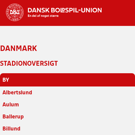
Hvad vil du søge efter?
INDHOLD OG NYHEDER
DANMARK
STILLINGER, RESULTATER, KLUBBER OG
HOLD
STADIONOVERSIGT
BY
Albertslund
Aulum
Ballerup
Billund