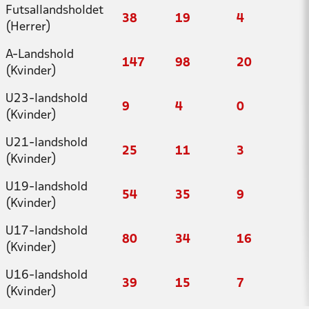
Futsallandsholdet
38
19
4
(Herrer)
A-Landshold
147
98
20
(Kvinder)
U23-landshold
9
4
0
(Kvinder)
U21-landshold
25
11
3
(Kvinder)
U19-landshold
54
35
9
(Kvinder)
U17-landshold
80
34
16
(Kvinder)
U16-landshold
39
15
7
(Kvinder)