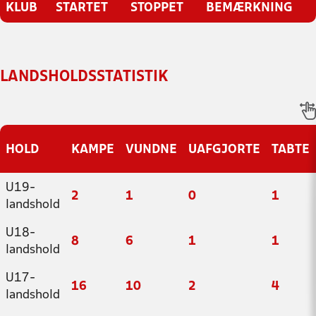
KLUB
STARTET
STOPPET
BEMÆRKNING
LANDSHOLDSSTATISTIK
HOLD
KAMPE
VUNDNE
UAFGJORTE
TABTE
U19-
2
1
0
1
landshold
U18-
8
6
1
1
landshold
U17-
16
10
2
4
landshold