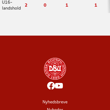
U16-
2
0
1
1
landshold
Nyhedsbreve