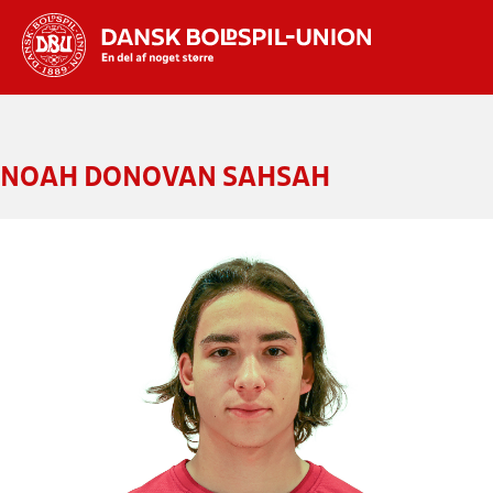
Hvad vil du søge efter?
INDHOLD OG NYHEDER
NOAH DONOVAN SAHSAH
STILLINGER, RESULTATER, KLUBBER OG
HOLD