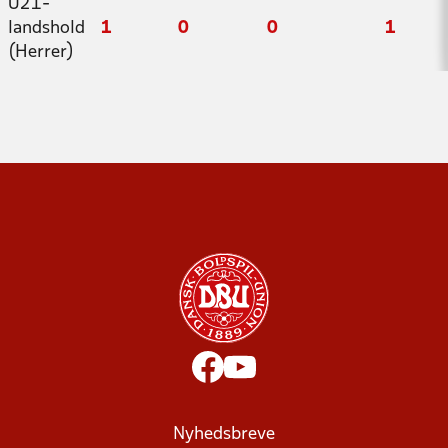
U21-
landshold
1
0
0
1
(Herrer)
Nyhedsbreve