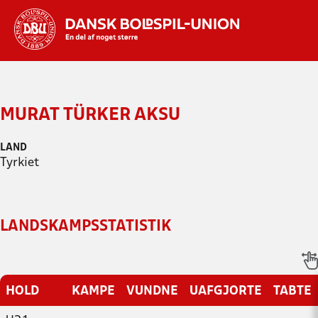
Hvad vil du søge efter?
INDHOLD OG NYHEDER
MURAT TÜRKER AKSU
STILLINGER, RESULTATER, KLUBBER OG
HOLD
LAND
Tyrkiet
LANDSKAMPSSTATISTIK
HOLD
KAMPE
VUNDNE
UAFGJORTE
TABTE