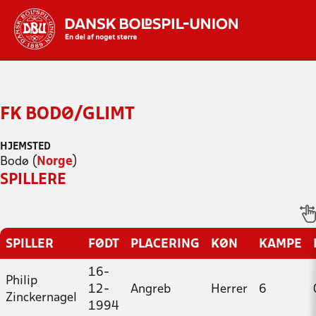
Hvad vil du søge efter?
INDHOLD OG NYHEDER
FK BODØ/GLIMT
STILLINGER, RESULTATER, KLUBBER OG
HOLD
HJEMSTED
Bodø (
Norge
)
SPILLERE
SPILLER
FØDT
PLACERING
KØN
KAMPE
16-
Philip
12-
Angreb
Herrer
6
Zinckernagel
1994