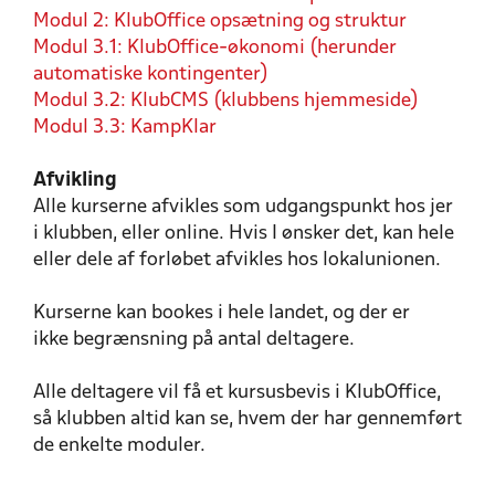
Modul 2: KlubOffice opsætning og struktur
Modul 3.1: KlubOffice-økonomi (herunder
automatiske kontingenter)
Modul 3.2: KlubCMS (klubbens hjemmeside)
Modul 3.3: KampKlar
Afvikling
Alle kurserne afvikles som udgangspunkt hos jer
i klubben, eller online. Hvis I ønsker det, kan hele
eller dele af forløbet afvikles hos lokalunionen.
Kurserne kan bookes i hele landet, og der er
ikke begrænsning på antal deltagere.
Alle deltagere vil få et kursusbevis i KlubOffice,
så klubben altid kan se, hvem der har gennemført
de enkelte moduler.
KLUBOFFICE OPSÆTNING OG
INTRODUKTION TIL IT-
IMPLEMENTERING AF
IMPLEMENTERING AF
IMPLEMENTERING AF KLUB-CMS
KLUBOFFICE ØKONOMI
KLUBPAKKEN
KAMPKLAR
STRUKTUR