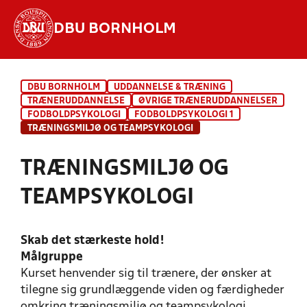
DBU BORNHOLM
Hvad vil du søge efter?
DBU BORNHOLM
UDDANNELSE & TRÆNING
INDHOLD OG NYHEDER
TRÆNERUDDANNELSE
ØVRIGE TRÆNERUDDANNELSER
FODBOLDPSYKOLOGI
FODBOLDPSYKOLOGI 1
STILLINGER, RESULTATER, KLUBBER OG
TRÆNINGSMILJØ OG TEAMPSYKOLOGI
HOLD
TRÆNINGSMILJØ OG
TEAMPSYKOLOGI
Skab det stærkeste hold!
Målgruppe
Kurset henvender sig til trænere, der ønsker at
tilegne sig grundlæggende viden og færdigheder
omkring træningsmiljø og teampsykologi.