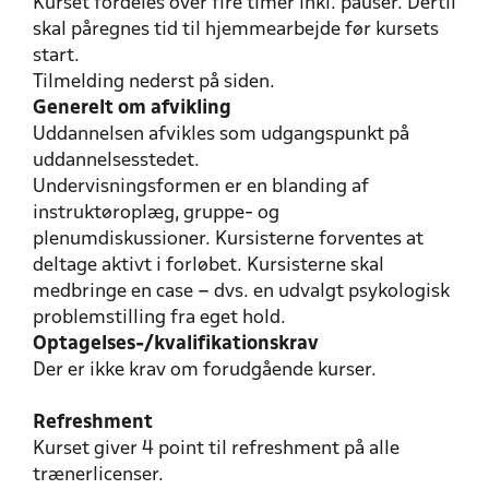
Kurset fordeles over fire timer inkl. pauser. Dertil
skal påregnes tid til hjemmearbejde før kursets
start.
Tilmelding nederst på siden.
Generelt om afvikling
Uddannelsen afvikles som udgangspunkt på
uddannelsesstedet.
Undervisningsformen er en blanding af
instruktøroplæg, gruppe- og
plenumdiskussioner. Kursisterne forventes at
deltage aktivt i forløbet. Kursisterne skal
medbringe en case – dvs. en udvalgt psykologisk
problemstilling fra eget hold.
Optagelses-/kvalifikationskrav
Der er ikke krav om forudgående kurser.
Refreshment
Kurset giver 4 point til refreshment på alle
trænerlicenser.