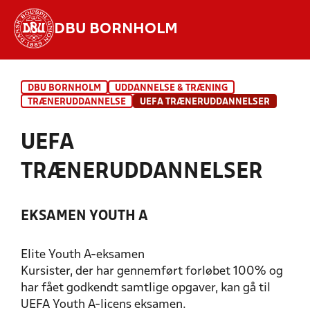
DBU BORNHOLM
Hvad vil du søge efter?
DBU BORNHOLM
UDDANNELSE & TRÆNING
INDHOLD OG NYHEDER
TRÆNERUDDANNELSE
UEFA TRÆNERUDDANNELSER
STILLINGER, RESULTATER, KLUBBER OG
UEFA
HOLD
TRÆNERUDDANNELSER
EKSAMEN YOUTH A
Elite Youth A-eksamen
Kursister, der har gennemført forløbet 100% og
har fået godkendt samtlige opgaver, kan gå til
UEFA Youth A-licens eksamen.