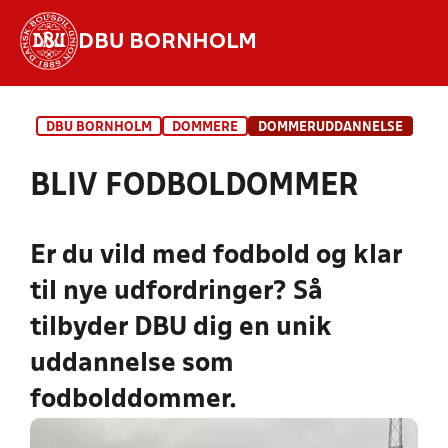
DBU BORNHOLM
Hvad vil du søge efter?
DBU BORNHOLM
DOMMERE
DOMMERUDDANNELSE
INDHOLD OG NYHEDER
BLIV FODBOLDOMMER
STILLINGER, RESULTATER, KLUBBER OG
HOLD
Er du vild med fodbold og klar
til nye udfordringer? Så
tilbyder DBU dig en unik
uddannelse som
fodbolddommer.