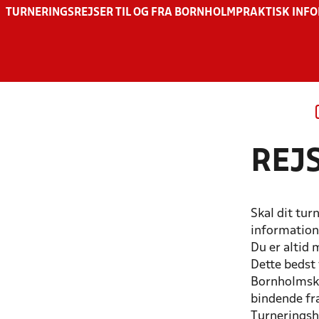
TURNERINGSREJSER TIL OG FRA BORNHOLM
PRAKTISK INF
REJ
Skal dit tur
information 
Du er altid
Dette bedst 
Bornholmske
bindende fra
Turneringsho