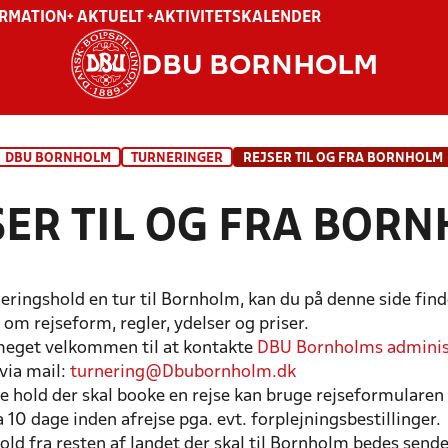
ORMATION
+ AKTUELT +
AKTIVITETSKALENDER
DBU BORNHOLM
DBU BORNHOLM
TURNERINGER
REJSER TIL OG FRA BORNHOLM
SER TIL OG FRA BOR
neringshold en tur til Bornholm, kan du på denne side find
om rejseform, regler, ydelser og priser.
 meget velkommen til at kontakte
DBU Bornholms adminis
via mail:
turnering@Dbubornholm.dk
 hold der skal booke en rejse kan bruge rejseformularen
 10 dage inden afrejse pga. evt. forplejningsbestillinger.
ld fra resten af landet der skal til Bornholm bedes sende