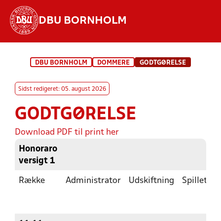
DBU BORNHOLM
Hvad vil du søge efter?
DBU BORNHOLM
DOMMERE
GODTGØRELSE
INDHOLD OG NYHEDER
Sidst redigeret: 05. august 2026
STILLINGER, RESULTATER, KLUBBER OG
HOLD
GODTGØRELSE
Download PDF til print her
Honoraro
versigt 1
Række
Administrator
Udskiftning
Spilletid