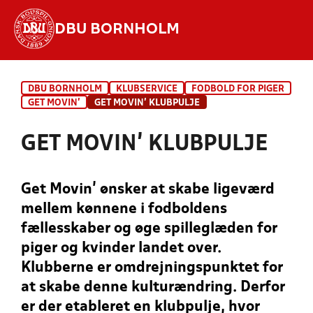
DBU BORNHOLM
Hvad vil du søge efter?
DBU BORNHOLM
KLUBSERVICE
FODBOLD FOR PIGER
INDHOLD OG NYHEDER
GET MOVIN’
GET MOVIN’ KLUBPULJE
STILLINGER, RESULTATER, KLUBBER OG
GET MOVIN’ KLUBPULJE
HOLD
Get Movin’ ønsker at skabe ligeværd
mellem kønnene i fodboldens
fællesskaber og øge spilleglæden for
piger og kvinder landet over.
Klubberne er omdrejningspunktet for
at skabe denne kulturændring. Derfor
er der etableret en klubpulje, hvor