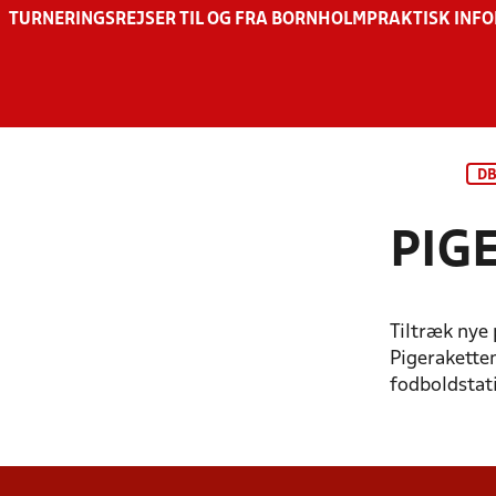
TURNERINGSREJSER TIL OG FRA BORNHOLM
PRAKTISK INF
D
PIG
Tiltræk nye 
Pigerakette
fodboldstati