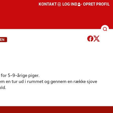
KONTAKT
LOG IND
OPRET PROFIL
TEN
 for 5-9-årige piger.
e dem en tur ud i rummet og gennem en række sjove
INFORMATION TIL FORÆLDRE
MATERIALER
old.