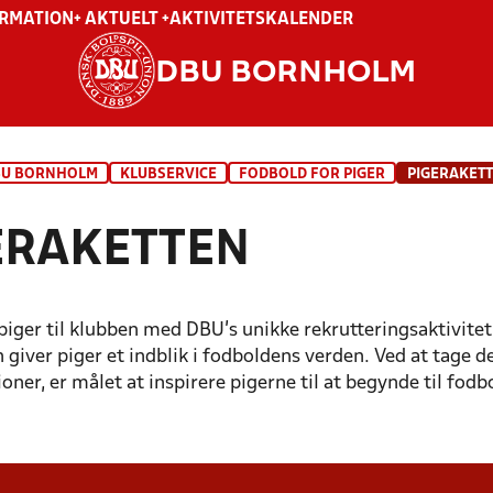
ORMATION
+ AKTUELT +
AKTIVITETSKALENDER
DBU BORNHOLM
BU BORNHOLM
KLUBSERVICE
FODBOLD FOR PIGER
PIGERAKET
ERAKETTEN
piger til klubben med DBU’s unikke rekrutteringsaktivitet
ANSØG OM
HVAD ER
INFORMATION TIL
n giver piger et indblik i fodboldens verden. Ved at tag
PIGERAKETTEN?
PIGERAKETTEN
FODBOLDKLUBBER
TURPLAN
oner, er målet at inspirere pigerne til at begynde til fodb