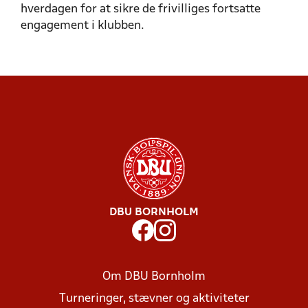
KONFLIKTHÅNDTERING
VÆRKTØJER
EJERSKAB
KLUBBEN
hverdagen for at sikre de frivilliges fortsatte
engagement i klubben.
DBU BORNHOLM
Om DBU Bornholm
Turneringer, stævner og aktiviteter