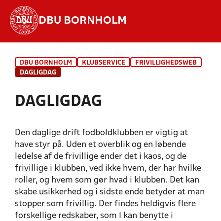
DBU BORNHOLM
Hvad vil du søge efter?
DBU BORNHOLM
KLUBSERVICE
FRIVILLIGHEDSWEB
INDHOLD OG NYHEDER
DAGLIGDAG
STILLINGER, RESULTATER, KLUBBER OG
DAGLIGDAG
HOLD
Den daglige drift fodboldklubben er vigtig at
have styr på. Uden et overblik og en løbende
ledelse af de frivillige ender det i kaos, og de
frivillige i klubben, ved ikke hvem, der har hvilke
roller, og hvem som gør hvad i klubben. Det kan
skabe usikkerhed og i sidste ende betyder at man
stopper som frivillig. Der findes heldigvis flere
INTRODUKTION TIL DBU'S IT-
LØBENDE INVOLVERING OG
INTERN KOMMUNIKATION I
forskellige redskaber, som I kan benytte i