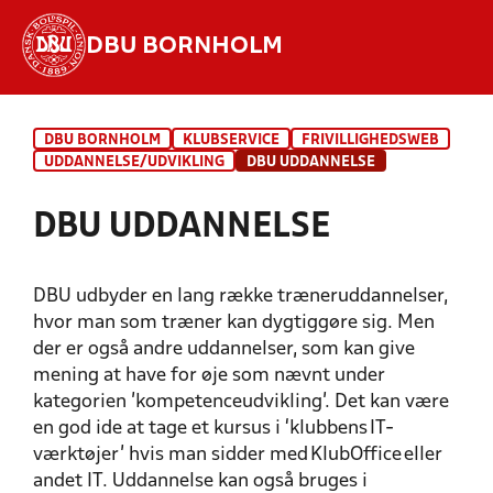
DBU BORNHOLM
Hvad vil du søge efter?
DBU BORNHOLM
KLUBSERVICE
FRIVILLIGHEDSWEB
INDHOLD OG NYHEDER
UDDANNELSE/UDVIKLING
DBU UDDANNELSE
STILLINGER, RESULTATER, KLUBBER OG
DBU UDDANNELSE
HOLD
DBU udbyder en lang række træneruddannelser,
hvor man som træner kan dygtiggøre sig. Men
der er også andre uddannelser, som kan give
mening at have for øje som nævnt under
kategorien ’kompetenceudvikling’. Det kan være
en god ide at tage et kursus i ‘klubbens
IT-
værktøjer’ hvis man sidder med
KlubOffice
eller
andet IT.
Uddannelse kan ogs
å
bruges i