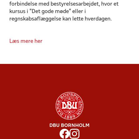
forbindelse med bestyrelsesarbejdet, hvor et
kursus i
”
Det gode m
ø
de
”
eller i
regnskabsafl
æ
ggelse kan lette hverdagen.
Læs mere her
DBU BORNHOLM