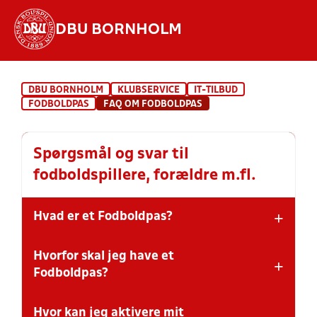
DBU BORNHOLM
Hvad vil du søge efter?
DBU BORNHOLM
KLUBSERVICE
IT-TILBUD
INDHOLD OG NYHEDER
FODBOLDPAS
FAQ OM FODBOLDPAS
STILLINGER, RESULTATER, KLUBBER OG
HOLD
Spørgsmål og svar til
fodboldspillere, forældre m.fl.
+
Hvad er et Fodboldpas?
Hvorfor skal jeg have et
Fodboldpasset er dit helt personlige 'pas', som du skal
+
aktivere for at kunne spille kampe i DBU's turneringer -
Fodboldpas?
og for at kunne benytte din DBU-profil. I passet
opbevares dine personlige oplysninger, som du til
Hvor kan jeg aktivere mit
enhver tid kan se og rette.
Først og fremmest, så skal dansk fodbold – dvs. både