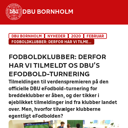
DBU BORNHOLM
Hvad vil du søge efter?
DBU BORNHOLM
NYHEDER
2020
FEBRUAR
INDHOLD OG NYHEDER
FODBOLDKLUBBER: DERFOR HAR VI TILMELDT OS DBU'S EFODBOLD-TURNERING
STILLINGER, RESULTATER, KLUBBER OG
FODBOLDKLUBBER: DERFOR
HOLD
HAR VI TILMELDT OS DBU'S
EFODBOLD-TURNERING
Tilmeldingen til verdenspremieren på den
officielle DBU eFodbold-turnering for
breddeklubber er åben, og der tikker i
øjeblikket tilmeldinger ind fra klubber landet
over. Men, hvorfor tilvælger klubberne
egentligt eFodbolden?