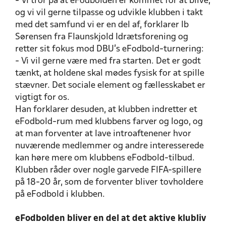
- Vi tror på at eFodbolden er kommet for at blive,
og vi vil gerne tilpasse og udvikle klubben i takt
med det samfund vi er en del af, forklarer Ib
Sørensen fra Flaunskjold Idrætsforening og
retter sit fokus mod DBU's eFodbold-turnering:
- Vi vil gerne være med fra starten. Det er godt
tænkt, at holdene skal mødes fysisk for at spille
stævner. Det sociale element og fællesskabet er
vigtigt for os.
Han forklarer desuden, at klubben indretter et
eFodbold-rum med klubbens farver og logo, og
at man forventer at lave introaftenener hvor
nuværende medlemmer og andre interesserede
kan høre mere om klubbens eFodbold-tilbud.
Klubben råder over nogle garvede FIFA-spillere
på 18-20 år, som de forventer bliver tovholdere
på eFodbold i klubben.
eFodbolden bliver en del at det aktive klubliv