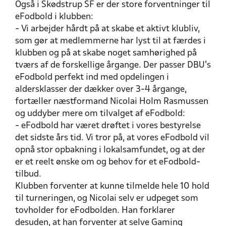
Også i Skødstrup SF er der store forventninger til
eFodbold i klubben:
- Vi arbejder hårdt på at skabe et aktivt klubliv,
som gør at medlemmerne har lyst til at færdes i
klubben og på at skabe noget samhørighed på
tværs af de forskellige årgange. Der passer DBU's
eFodbold perfekt ind med opdelingen i
aldersklasser der dækker over 3-4 årgange,
fortæller næstformand Nicolai Holm Rasmussen
og uddyber mere om tilvalget af eFodbold:
- eFodbold har været drøftet i vores bestyrelse
det sidste års tid. Vi tror på, at vores eFodbold vil
opnå stor opbakning i lokalsamfundet, og at der
er et reelt ønske om og behov for et eFodbold-
tilbud.
Klubben forventer at kunne tilmelde hele 10 hold
til turneringen, og Nicolai selv er udpeget som
tovholder for eFodbolden. Han forklarer
desuden, at han forventer at selve Gaming