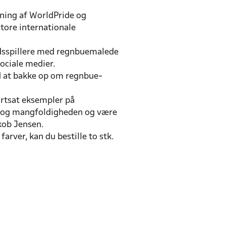
edning af WorldPride og
tore internationale
oldsspillere med regnbuemalede
ociale medier.
ld at bakke op om regnbue-
ortsat eksempler på
ten og mangfoldigheden og være
kob Jensen.
rver, kan du bestille to stk.