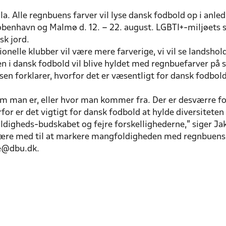
illa. Alle regnbuens farver vil lyse dansk fodbold op i anl
øbenhavn og Malmø d. 12. – 22. august. LGBTI+-miljøets s
sk jord.
onelle klubber vil være mere farverige, vi vil se landsh
 i dansk fodbold vil blive hyldet med regnbuefarver på s
sen forklarer, hvorfor det er væsentligt for dansk fodbo
vem man er, eller hvor man kommer fra. Der er desværre f
rfor er det vigtigt for dansk fodbold at hylde diversite
ldigheds-budskabet og fejre forskellighederne,” siger Ja
l være med til at markere mangfoldigheden med regnbuens fa
ue@dbu.dk.