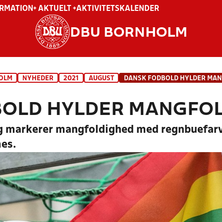
ORMATION
+ AKTUELT +
AKTIVITETSKALENDER
DBU BORNHOLM
OLM
NYHEDER
2021
AUGUST
BOLD HYLDER MANGFO
g markerer mangfoldighed med regnbuefarve
es.