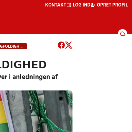
KONTAKT
LOG IND
OPRET PROFIL
DANSK FODBOLD HYLDER MANGFOLDIGHED
LDIGHED
r i anledningen af