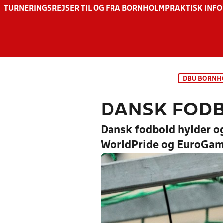
TURNERINGSREJSER TIL OG FRA BORNHOLM
PRAKTISK INF
DBU BORNH
DANSK FOD
Dansk fodbold hylder o
WorldPride og EuroGam