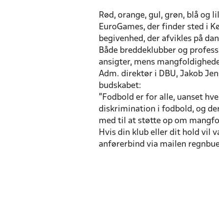
Rød, orange, gul, grøn, blå og l
EuroGames, der finder sted i K
begivenhed, der afvikles på dan
Både breddeklubber og professi
ansigter, mens mangfoldigheden
Adm. direktør i DBU, Jakob Jen
budskabet:
”Fodbold er for alle, uanset h
diskrimination i fodbold, og de
med til at støtte op om mangfo
Hvis din klub eller dit hold vi
anførerbind via mailen regnb