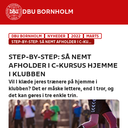
DBU BORNHOLM
Hvad vil du søge efter?
DBU BORNHOLM
NYHEDER
2022
MARTS
INDHOLD OG NYHEDER
STEP-BY-STEP: SÅ NEMT AFHOLDER I C-KURSUS HJEMME I KLUBBEN
STILLINGER, RESULTATER, KLUBBER OG
STEP-BY-STEP: SÅ NEMT
HOLD
AFHOLDER I C-KURSUS HJEMME
I KLUBBEN
Vil I klæde jeres trænere på hjemme i
klubben? Det er måske lettere, end I tror, og
det kan gøres i tre enkle trin.