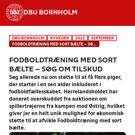
DBU BORNHOLM
Hvad vil du søge efter?
DBU BORNHOLM
NYHEDER
2022
SEPTEMBER
INDHOLD OG NYHEDER
FODBOLDTRÆNING MED SORT BÆLTE – SØG OM TILSKUD
STILLINGER, RESULTATER, KLUBBER OG
FODBOLDTRÆNING MED SORT
HOLD
BÆLTE – SØG OM TILSKUD
Søg allerede nu om støtte til at få flere piger,
der starter i en sen alder inkluderet i
fodboldfællesskabet. Herrelandsholdet har
doneret overskuddet fra auktionen om
spillertrøjerne fra kampen mod Østrig, hvilket
giver jer en helt unik mulighed for økonomisk
støtte til at afvikle Fodboldtræning med sort
bælte.