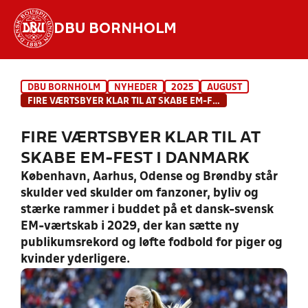
DBU BORNHOLM
Hvad vil du søge efter?
DBU BORNHOLM
NYHEDER
2025
AUGUST
INDHOLD OG NYHEDER
FIRE VÆRTSBYER KLAR TIL AT SKABE EM-FEST I DANMARK
STILLINGER, RESULTATER, KLUBBER OG
FIRE VÆRTSBYER KLAR TIL AT
HOLD
SKABE EM-FEST I DANMARK
København, Aarhus, Odense og Brøndby står
skulder ved skulder om fanzoner, byliv og
stærke rammer i buddet på et dansk-svensk
EM-værtskab i 2029, der kan sætte ny
publikumsrekord og løfte fodbold for piger og
kvinder yderligere.