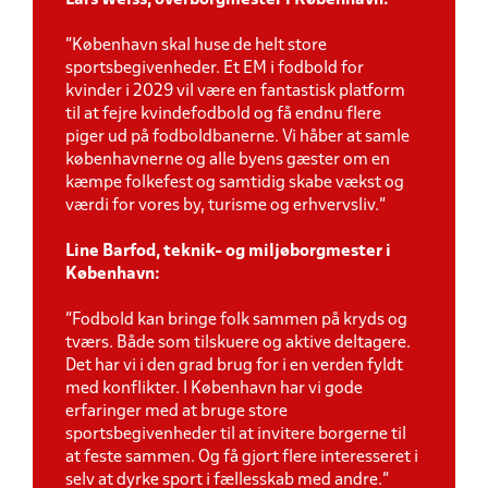
Lars Weiss, overborgmester i København:
”København skal huse de helt store
sportsbegivenheder. Et EM i fodbold for
kvinder i 2029 vil være en fantastisk platform
til at fejre kvindefodbold og få endnu flere
piger ud på fodboldbanerne. Vi håber at samle
københavnerne og alle byens gæster om en
kæmpe folkefest og samtidig skabe vækst og
værdi for vores by, turisme og erhvervsliv.”
Line Barfod, teknik- og miljøborgmester i
København:
”Fodbold kan bringe folk sammen på kryds og
tværs. Både som tilskuere og aktive deltagere.
Det har vi i den grad brug for i en verden fyldt
med konflikter. I København har vi gode
erfaringer med at bruge store
sportsbegivenheder til at invitere borgerne til
at feste sammen. Og få gjort flere interesseret i
selv at dyrke sport i fællesskab med andre.”