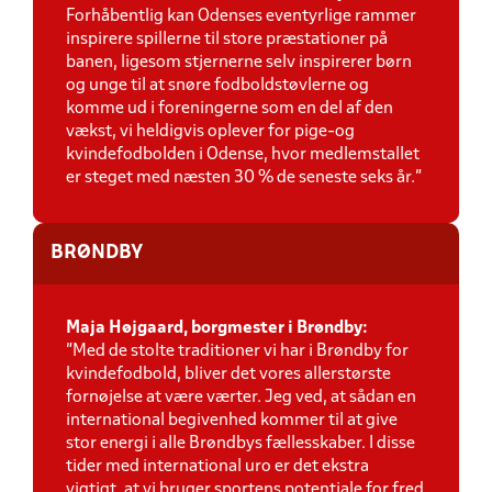
Forhåbentlig kan Odenses eventyrlige rammer
inspirere spillerne til store præstationer på
banen, ligesom stjernerne selv inspirerer børn
og unge til at snøre fodboldstøvlerne og
komme ud i foreningerne som en del af den
vækst, vi heldigvis oplever for pige-og
kvindefodbolden i Odense, hvor medlemstallet
er steget med næsten 30 % de seneste seks år.”
BRØNDBY
Maja Højgaard, borgmester i Brøndby:
”Med de stolte traditioner vi har i Brøndby for
kvindefodbold, bliver det vores allerstørste
fornøjelse at være værter. Jeg ved, at sådan en
international begivenhed kommer til at give
stor energi i alle Brøndbys fællesskaber. I disse
tider med international uro er det ekstra
vigtigt, at vi bruger sportens potentiale for fred