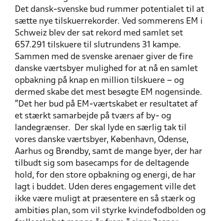
Det dansk-svenske bud rummer potentialet til at
sætte nye tilskuerrekorder. Ved sommerens EM i
Schweiz blev der sat rekord med samlet set
657.291 tilskuere til slutrundens 31 kampe.
Sammen med de svenske arenaer giver de fire
danske værtsbyer mulighed for at nå en samlet
opbakning på knap en million tilskuere – og
dermed skabe det mest besøgte EM nogensinde.
”Det her bud på EM-værtskabet er resultatet af
et stærkt samarbejde på tværs af by- og
landegrænser. Der skal lyde en særlig tak til
vores danske værtsbyer, København, Odense,
Aarhus og Brøndby, samt de mange byer, der har
tilbudt sig som basecamps for de deltagende
hold, for den store opbakning og energi, de har
lagt i buddet. Uden deres engagement ville det
ikke være muligt at præsentere en så stærk og
ambitiøs plan, som vil styrke kvindefodbolden og