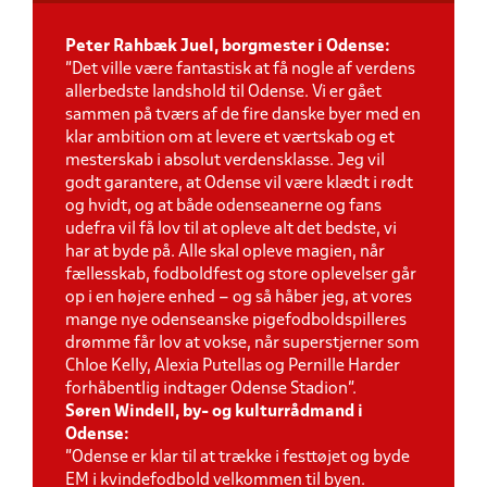
Peter Rahbæk Juel, borgmester i Odense:
”Det ville være fantastisk at få nogle af verdens
allerbedste landshold til Odense. Vi er gået
sammen på tværs af de fire danske byer med en
klar ambition om at levere et værtskab og et
mesterskab i absolut verdensklasse. Jeg vil
godt garantere, at Odense vil være klædt i rødt
og hvidt, og at både odenseanerne og fans
udefra vil få lov til at opleve alt det bedste, vi
har at byde på. Alle skal opleve magien, når
fællesskab, fodboldfest og store oplevelser går
op i en højere enhed – og så håber jeg, at vores
mange nye odenseanske pigefodboldspilleres
drømme får lov at vokse, når superstjerner som
Chloe Kelly, Alexia Putellas og Pernille Harder
forhåbentlig indtager Odense Stadion”.
Søren Windell, by- og kulturrådmand i
Odense:
”Odense er klar til at trække i festtøjet og byde
EM i kvindefodbold velkommen til byen.