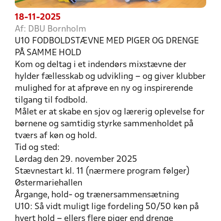
18-11-2025
Af: DBU Bornholm
U10 FODBOLDSTÆVNE MED PIGER OG DRENGE
PÅ SAMME HOLD
Kom og deltag i et indendørs mixstævne der
hylder fællesskab og udvikling – og giver klubber
mulighed for at afprøve en ny og inspirerende
tilgang til fodbold.
Målet er at skabe en sjov og lærerig oplevelse for
børnene og samtidig styrke sammenholdet på
tværs af køn og hold.
Tid og sted:
Lørdag den 29. november 2025
Stævnestart kl. 11 (nærmere program følger)
Østermariehallen
Årgange, hold- og trænersammensætning
U10: Så vidt muligt lige fordeling 50/50 køn på
hvert hold – ellers flere piger end drenge