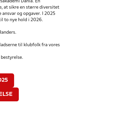
vsakademi Dania. En
 at sikre en større diversitet
 ansvar og opgaver. I 2025
il to nye hold i 2026.
i Randers.
ladserne til klubfolk fra vores
n bestyrelse.
025
ELSE