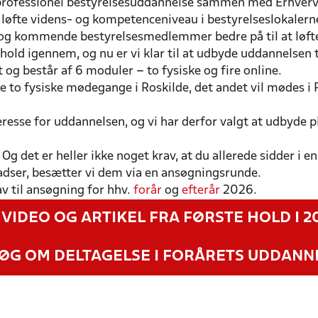
en professionel bestyrelsesuddannelse sammen med Erhver
løfte videns- og kompetenceniveau i bestyrelseslokalerne,
 og kommende bestyrelsesmedlemmer bedre på til at løfte
hold igennem, og nu er vi klar til at udbyde uddannelsen t
og består af 6 moduler – to fysiske og fire online.
ne to fysiske mødegange i Roskilde, det andet vil mødes 
eresse for uddannelsen, og vi har derfor valgt at udbyde p
 Og det er heller ikke noget krav, at du allerede sidder i e
ladser, besætter vi dem via en ansøgningsrunde.
v til ansøgning for hhv.
forår
og
efterår
2026.
 VIDEO OG ARTIKEL FRA FØRSTE HOLD I 2
ØG OM DELTAGELSE I FORÅRETS UDDANN