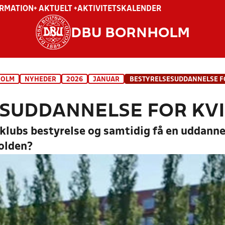
ORMATION
+ AKTUELT +
AKTIVITETSKALENDER
DBU BORNHOLM
HOLM
NYHEDER
2026
JANUAR
BESTYRELSESUDDANNELSE F
SUDDANNELSE FOR KV
 klubs bestyrelse og samtidig få en uddannel
bolden?