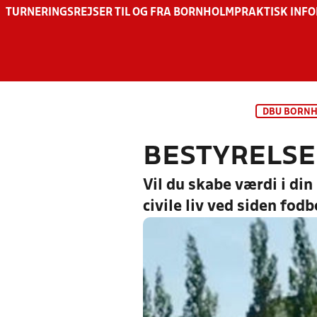
TURNERINGSREJSER TIL OG FRA BORNHOLM
PRAKTISK INF
DBU BORN
BESTYRELSE
Vil du skabe værdi i din
civile liv ved siden fod