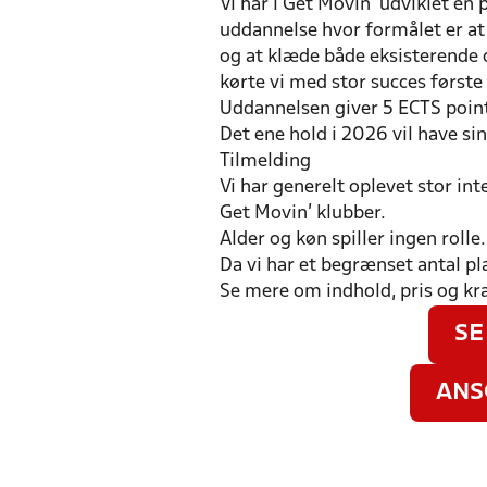
Vi har i Get Movin’ udviklet 
uddannelse hvor formålet er at 
og at klæde både eksisterende
kørte vi med stor succes første 
Uddannelsen giver 5 ECTS point 
Det ene hold i 2026 vil have si
Tilmelding
Vi har generelt oplevet stor int
Get Movin’ klubber.
Alder og køn spiller ingen rolle.
Da vi har et begrænset antal p
Se mere om indhold, pris og kra
SE
ANS