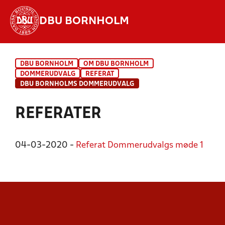
DBU BORNHOLM
Hvad vil du søge efter?
DBU BORNHOLM
OM DBU BORNHOLM
INDHOLD OG NYHEDER
DOMMERUDVALG
REFERAT
DBU BORNHOLMS DOMMERUDVALG
STILLINGER, RESULTATER, KLUBBER OG
HOLD
REFERATER
04-03-2020 -
Referat Dommerudvalgs møde 1