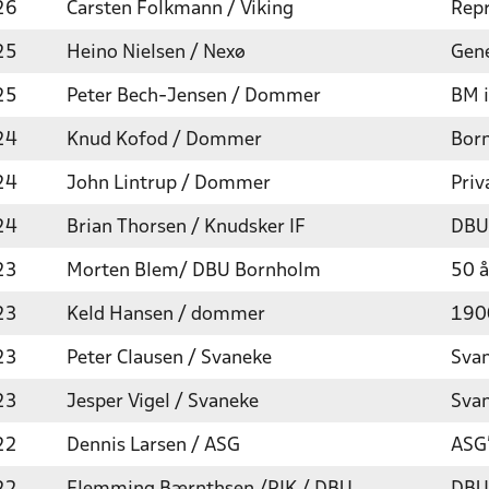
26
Carsten Folkmann / Viking
Rep
25
Heino Nielsen / Nexø
Gene
25
Peter Bech-Jensen / Dommer
BM 
24
Knud Kofod / Dommer
Bor
24
John Lintrup / Dommer
Priv
24
Brian Thorsen / Knudsker IF
DBU
23
Morten Blem/ DBU Bornholm
50 å
23
Keld Hansen / dommer
190
23
Peter Clausen / Svaneke
Svan
23
Jesper Vigel / Svaneke
Svan
22
Dennis Larsen / ASG
ASG'