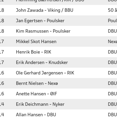
22
Flemming Bærnthsen /RIK / DBU
DBU
18
John Zawada - Viking / BBU
50 å
18
Jan Egertsen - Poulsker
Poul
18
Kim Rasmussen - Poulsker
DBU
17
Mikkel Skot Hansen
Nexø
17
Henrik Boie - RIK
DBU
17
Erik Andersen - Knudsker
DBU
16
Ole Gerhard Jørgensen - RIK
DBU
16
Bernt Nielsen - Nexø
DBU
16
Anette Hansen - ØIF
DBU
14
Erik Deichmann - Nyker
DBU
14
Allan Hansen - DBU
DBU