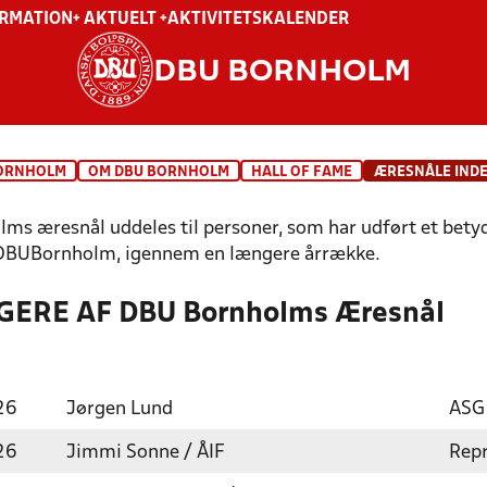
ORMATION
+ AKTUELT +
AKTIVITETSKALENDER
DBU BORNHOLM
ORNHOLM
OM DBU BORNHOLM
HALL OF FAME
ÆRESNÅLE IND
ms æresnål uddeles til personer, som har udført et bety
DBUBornholm, igennem en længere årrække.
ERE AF DBU Bornholms Æresnål
26
Jørgen Lund
ASG
26
Jimmi Sonne / ÅIF
Rep