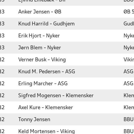
83
Ejvind Lillebæk - DIF
BBU
83
Anker Jensen - ØB
ØB 5
83
Knud Harrild - Gudhjem
Gud
83
Erik Hjort - Nyker
Nyke
83
Jørn Blem - Nyker
Nyke
82
Verner Busk - Viking
Viki
82
Knud M. Pedersen - ASG
ASG
82
Erling Marcher - ASG
ASG
82
Sigfred Mogensen - Klemensker
Kle
82
Axel Kure - Klemensker
Klem
82
Tonny Jensen
BBU`
82
Keld Mortensen - Viking
BBU`