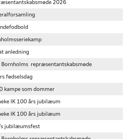
ræsentantskabsmøde 2026
ralforsamling
indefodbold
nholmsseriekamp
at anledning
 Bornholms repræsentantskabsmøde
rs fødselsdag
0 kampe som dommer
eke IK 100 års jubilæum
eke IK 100 års jubilæum
s jubilæumsfest