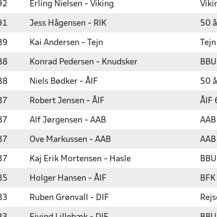
92
Erling Nielsen - Viking
Viki
91
Jess Hågensen - RIK
50 å
89
Kai Andersen - Tejn
Tejn
88
Konrad Pedersen - Knudsker
BBU
88
Niels Bødker - ÅIF
50 å
87
Robert Jensen - ÅIF
ÅIF 
87
Alf Jørgensen - AAB
AAB
87
Ove Markussen - AAB
AAB
87
Kaj Erik Mortensen - Hasle
BBU`
85
Holger Hansen - ÅIF
BFK 
83
Ruben Grønvall - DIF
Rej