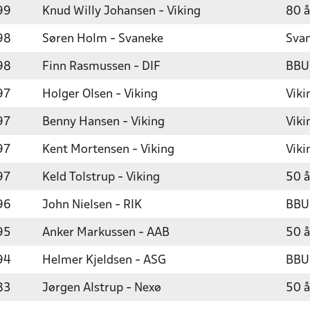
99
Knud Willy Johansen - Viking
80 å
98
Søren Holm - Svaneke
Svan
98
Finn Rasmussen - DIF
BBU
97
Holger Olsen - Viking
Viki
97
Benny Hansen - Viking
Viki
97
Kent Mortensen - Viking
Viki
97
Keld Tolstrup - Viking
50 å
96
John Nielsen - RIK
BBU
95
Anker Markussen - AAB
50 å
94
Helmer Kjeldsen - ASG
BBU
83
Jørgen Alstrup - Nexø
50 å