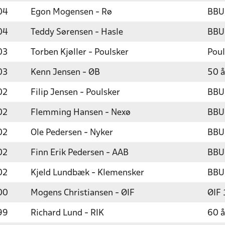
04
Egon Mogensen - Rø
BBU
04
Teddy Sørensen - Hasle
BBU
03
Torben Kjøller - Poulsker
Poul
03
Kenn Jensen - ØB
50 å
02
Filip Jensen - Poulsker
BBU
02
Flemming Hansen - Nexø
BBU
02
Ole Pedersen - Nyker
BBU
02
Finn Erik Pedersen - AAB
BBU
02
Kjeld Lundbæk - Klemensker
BBU
00
Mogens Christiansen - ØIF
ØIF 
99
Richard Lund - RIK
60 å