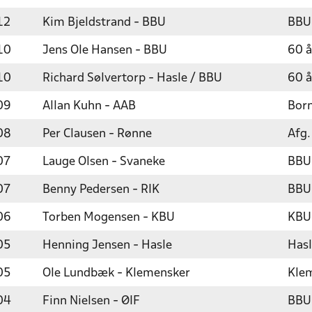
12
Kim Bjeldstrand - BBU
BBU
10
Jens Ole Hansen - BBU
60 å
10
Richard Sølvertorp - Hasle / BBU
60 å
09
Allan Kuhn - AAB
Born
08
Per Clausen - Rønne
Afg.
07
Lauge Olsen - Svaneke
BBU
07
Benny Pedersen - RIK
BBU
06
Torben Mogensen - KBU
KBU
05
Henning Jensen - Hasle
Hasl
05
Ole Lundbæk - Klemensker
Klem
04
Finn Nielsen - ØIF
BBU