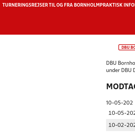
TURNERINGSREJSER TIL OG FRA BORNHOLM
PRAKTISK INF
DBU B
DBU Bornhol
under DBU 
MODTAG
10-05-202
10-05-20
10-02-20