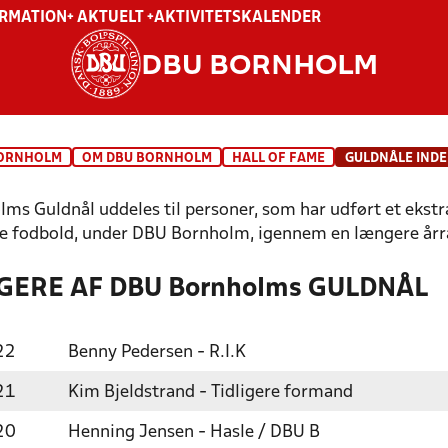
ORMATION
+ AKTUELT +
AKTIVITETSKALENDER
DBU BORNHOLM
BORNHOLM
OM DBU BORNHOLM
HALL OF FAME
GULDNÅLE IND
ms Guldnål uddeles til personer, som har udført et ekstr
 fodbold, under DBU Bornholm, igennem en længere år
ERE AF DBU Bornholms GULDNÅL
22
Benny Pedersen - R.I.K
21
Kim Bjeldstrand - Tidligere formand
20
Henning Jensen - Hasle / DBU B