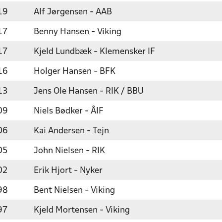
19
Alf Jørgensen - AAB
17
Benny Hansen - Viking
17
Kjeld Lundbæk - Klemensker IF
16
Holger Hansen - BFK
13
Jens Ole Hansen - RIK / BBU
09
Niels Bødker - ÅIF
06
Kai Andersen - Tejn
05
John Nielsen - RIK
02
Erik Hjort - Nyker
98
Bent Nielsen - Viking
97
Kjeld Mortensen - Viking