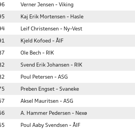
96
Verner Jensen - Viking
95
Kaj Erik Mortensen - Hasle
94
Leif Christensen - Ny-Vest
91
Kjeld Kofoed - ÅIF
87
Ole Bech - RIK
82
Svend Erik Johansen - RIK
82
Poul Petersen - ASG
75
Preben Engset - Svaneke
67
Aksel Mauritsen - ASG
66
A. Hammer Pedersen - Nexø
65
Poul Aaby Svendsen - ÅIF