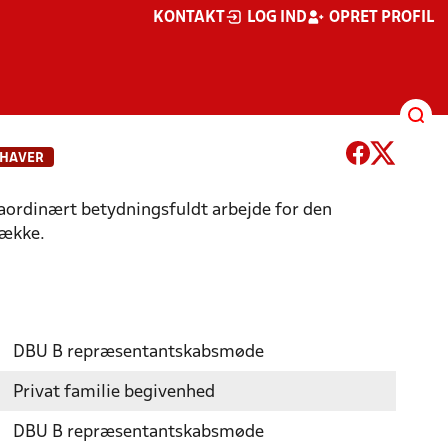
KONTAKT
LOG IND
OPRET PROFIL
EHAVER
aordinært betydningsfuldt arbejde for den
række.
DBU B repræsentantskabsmøde
Privat familie begivenhed
DBU B repræsentantskabsmøde