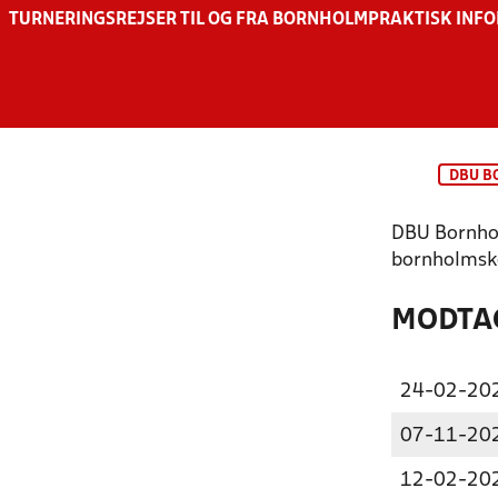
TURNERINGSREJSER TIL OG FRA BORNHOLM
PRAKTISK INF
DBU 
DBU Bornhol
bornholmske
MODTAG
24-02-20
07-11-20
12-02-20