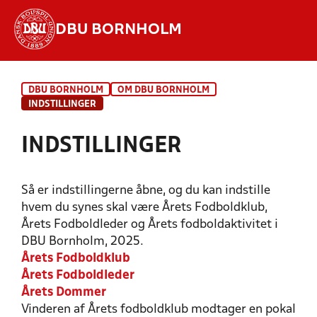
DBU BORNHOLM
Hvad vil du søge efter?
DBU BORNHOLM
OM DBU BORNHOLM
INDHOLD OG NYHEDER
INDSTILLINGER
STILLINGER, RESULTATER, KLUBBER OG
INDSTILLINGER
HOLD
Så er indstillingerne åbne, og du kan indstille
hvem du synes skal være Årets Fodboldklub,
Årets Fodboldleder og Årets fodboldaktivitet i
DBU Bornholm, 2025.
Årets Fodboldklub
Årets Fodboldleder
Årets Dommer
Vinderen af Årets fodboldklub modtager en pokal