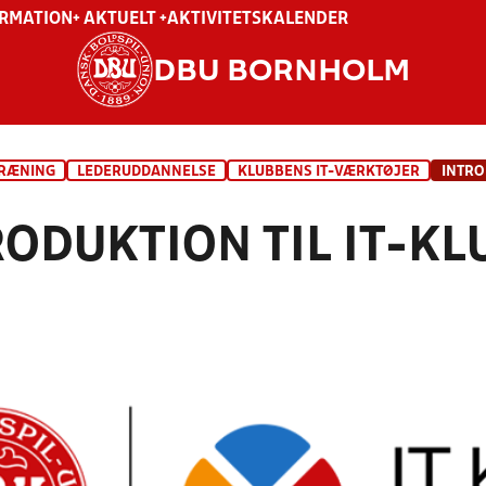
ORMATION
+ AKTUELT +
AKTIVITETSKALENDER
DBU BORNHOLM
TRÆNING
LEDERUDDANNELSE
KLUBBENS IT-VÆRKTØJER
RODUKTION TIL IT-K