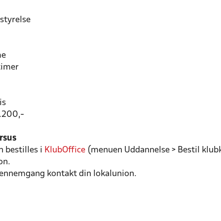
styrelse
me
timer
is
2.200,-
ursus
 bestilles i
KlubOffice
(menuen Uddannelse > Bestil klubk
on.
gennemgang kontakt din lokalunion.