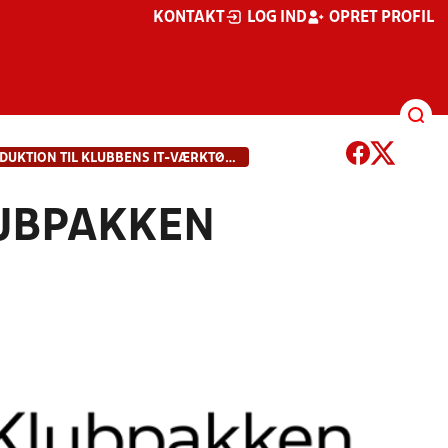
KONTAKT
LOG IND
OPRET PROFIL
INTRODUKTION TIL KLUBBENS IT-VÆRKTØJER
LUBPAKKEN