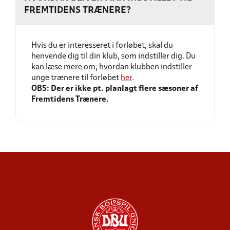
FREMTIDENS TRÆNERE?
Hvis du er interesseret i forløbet, skal du
henvende dig til din klub, som indstiller dig. Du
kan læse mere om, hvordan klubben indstiller
unge trænere til forløbet
her
.
ER JERES TRÆNERE
OBS: Der er ikke pt. planlagt flere sæsoner af
FORLØBET FRA START TIL SLUT
"FREMTIDENS TRÆNERE"?
Fremtidens Trænere.