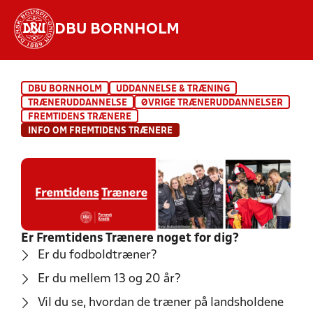
DBU BORNHOLM
Hvad vil du søge efter?
DBU BORNHOLM
UDDANNELSE & TRÆNING
INDHOLD OG NYHEDER
TRÆNERUDDANNELSE
ØVRIGE TRÆNERUDDANNELSER
FREMTIDENS TRÆNERE
STILLINGER, RESULTATER, KLUBBER OG
INFO OM FREMTIDENS TRÆNERE
HOLD
Er Fremtidens Trænere noget for dig?
Er du fodboldtræner?
Er du mellem 13 og 20 år?
Vil du se, hvordan de træner på landsholdene