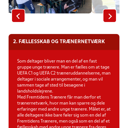
2. FÆLLESSKAB OG TRÆNERNETVÆRK
Som deltager bliver man en del af en fast
gruppe unge trænere. Man er fælles om at tage
UEFA C1 og UEFA C2 træneruddannelserne, man
deltager i sociale arrangementer, og man vil
sammen tage af sted til besøgene i
landsholdslejrene.
Med Fremtidens Trænere får man derfor et
trænernetværk, hvor man kan sparre og dele
erfaringer med andre unge trænere. Målet er, at
alle deltagere ikke bare føler sig som en del af
Fremtidens Trænere, men også som en del af et
fællesskab med andre unge trænere fra deres