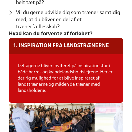
helt tæt på?
Vil du gerne udvikle dig som træner samtidig
med, at du bliver en del af et
trænerfællesskab?
Hvad kan du forvente af forløbet?
1. INSPIRATION FRA LANDSTRÆNERNE
Deltagerne bliver inviteret på inspirationstur i
både herre- og kvindelandsholdslejrene. Her er
der rig mulighed for at blive inspireret af
landstrænerne og måden de træner med
landsholdene.