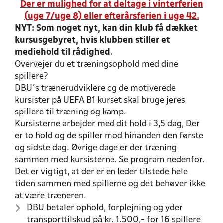
Der er mulighed for at deltage i vinterferien
(uge 7/uge 8) eller efterårsferien i uge 42.
NYT: Som noget nyt, kan din klub få dækket
kursusgebyret, hvis klubben stiller et
mediehold til rådighed.
Overvejer du et træningsophold med dine
spillere?
DBU´s trænerudviklere og de motiverede
kursister på UEFA B1 kurset skal bruge jeres
spillere til træning og kamp.
Kursisterne arbejder med dit hold i 3,5 dag, Der
er to hold og de spiller mod hinanden den første
og sidste dag. Øvrige dage er der træning
sammen med kursisterne. Se program nedenfor.
Det er vigtigt, at der er en leder tilstede hele
tiden sammen med spillerne og det behøver ikke
at være træneren.
DBU betaler ophold, forplejning og yder
transporttilskud på kr. 1.500,- for 16 spillere