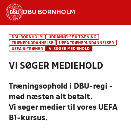
DBU BORNHOLM
Hvad vil du søge efter?
DBU BORNHOLM
UDDANNELSE & TRÆNING
INDHOLD OG NYHEDER
TRÆNERUDDANNELSE
UEFA TRÆNERUDDANNELSER
UEFA B-TRÆNER
VI SØGER MEDIEHOLD
STILLINGER, RESULTATER, KLUBBER OG
HOLD
VI SØGER MEDIEHOLD
Træningsophold i DBU-regi -
med næsten alt betalt.
Vi søger medier til vores UEFA
B1-kursus.