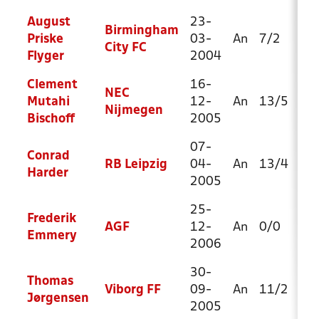
August
23-
Birmingham
Priske
03-
An
7/2
19
City FC
Flyger
2004
Clement
16-
NEC
Mutahi
12-
An
13/5
24
Nijmegen
Bischoff
2005
07-
Conrad
RB Leipzig
04-
An
13/4
28
Harder
2005
25-
Frederik
AGF
12-
An
0/0
2/
Emmery
2006
30-
Thomas
Viborg FF
09-
An
11/2
31
Jørgensen
2005