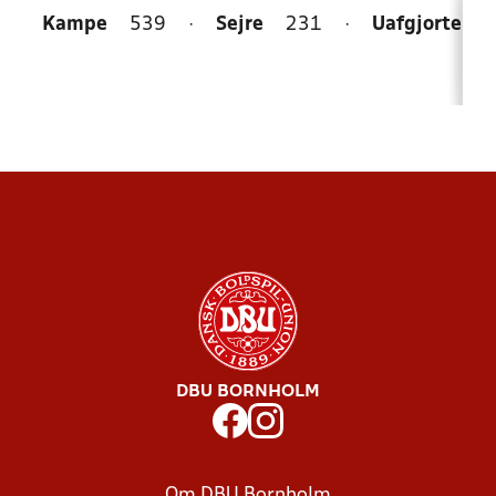
Kampe
539
·
Sejre
231
·
Uafgjorte
1
DBU BORNHOLM
Om DBU Bornholm