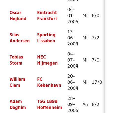
04-
Oscar
Eintracht
01-
Mi
6/0
40
Højlund
Frankfurt
2005
13-
Silas
Sporting
06-
Mi
7/2
44
Andersen
Lissabon
2004
04-
Tobias
NEC
07-
Mi
7/0
15
Storm
Nijmegen
2004
20-
William
FC
06-
Mi
17/0
32
Clem
København
2004
28-
Adam
TSG 1899
09-
An
8/2
23
Daghim
Hoffenheim
2005