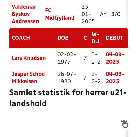
Valdemar
25-
FC
Byskov
01-
An
3/0
48
Midtjylland
Andreasen
2005
W-
COACH
DOB
C
DEBUT
D-L
02-02-
3-
04-09-
Lars Knudsen
7
1977
2-2
2025
Jesper Schou
26-07-
3-
04-09-
7
Mikkelsen
1980
2-2
2025
Samlet statistik for herrer u21-
landshold