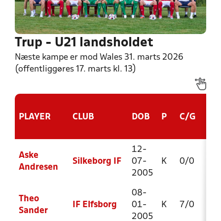
Trup - U21 landsholdet
Næste kampe er mod Wales 31. marts 2026
(offentliggøres 17. marts kl. 13)
PLAYER
CLUB
DOB
P
C/G
T.Y.
12-
Aske
Silkeborg IF
07-
K
0/0
22
Andresen
2005
08-
Theo
IF Elfsborg
01-
K
7/0
30
Sander
2005