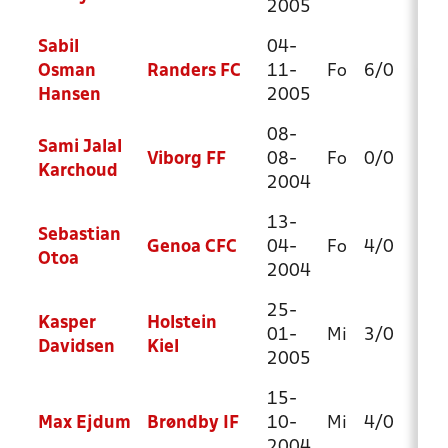
2005
Sabil
04-
Osman
Randers FC
11-
Fo
6/0
10
Hansen
2005
08-
Sami Jalal
Viborg FF
08-
Fo
0/0
1/
Karchoud
2004
13-
Sebastian
Genoa CFC
04-
Fo
4/0
9/
Otoa
2004
25-
Kasper
Holstein
01-
Mi
3/0
9/
Davidsen
Kiel
2005
15-
Max Ejdum
Brøndby IF
10-
Mi
4/0
13
2004