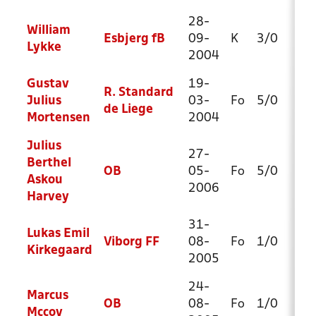
28-
William
Esbjerg fB
09-
K
3/0
13
Lykke
2004
Gustav
19-
R. Standard
Julius
03-
Fo
5/0
45
de Liege
Mortensen
2004
Julius
27-
Berthel
OB
05-
Fo
5/0
13
Askou
2006
Harvey
31-
Lukas Emil
Viborg FF
08-
Fo
1/0
1/
Kirkegaard
2005
24-
Marcus
OB
08-
Fo
1/0
10
Mccoy