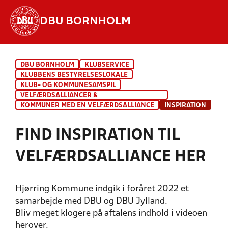
DBU BORNHOLM
Hvad vil du søge efter?
DBU BORNHOLM
KLUBSERVICE
INDHOLD OG NYHEDER
KLUBBENS BESTYRELSESLOKALE
KLUB- OG KOMMUNESAMSPIL
STILLINGER, RESULTATER, KLUBBER OG
VELFÆRDSALLIANCER &
HOLD
KOMMUNESAMARBEJDER
KOMMUNER MED EN VELFÆRDSALLIANCE
INSPIRATION
FIND INSPIRATION TIL
VELFÆRDSALLIANCE HER
Hjørring Kommune indgik i foråret 2022 et
samarbejde med DBU og DBU Jylland.
Bliv meget klogere på aftalens indhold i videoen
herover.