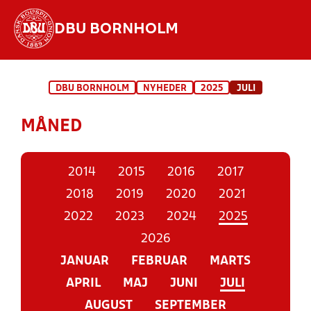
DBU BORNHOLM
Hvad vil du søge efter?
DBU BORNHOLM
NYHEDER
2025
JULI
INDHOLD OG NYHEDER
MÅNED
STILLINGER, RESULTATER, KLUBBER OG
HOLD
2014
2015
2016
2017
2018
2019
2020
2021
2022
2023
2024
2025
2026
JANUAR
FEBRUAR
MARTS
APRIL
MAJ
JUNI
JULI
AUGUST
SEPTEMBER