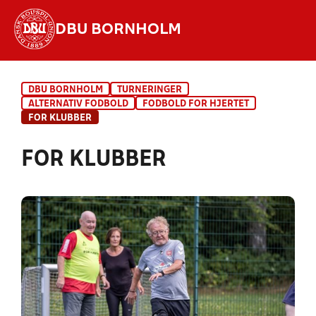
DBU BORNHOLM
Hvad vil du søge efter?
DBU BORNHOLM
TURNERINGER
INDHOLD OG NYHEDER
ALTERNATIV FODBOLD
FODBOLD FOR HJERTET
FOR KLUBBER
STILLINGER, RESULTATER, KLUBBER OG
HOLD
FOR KLUBBER