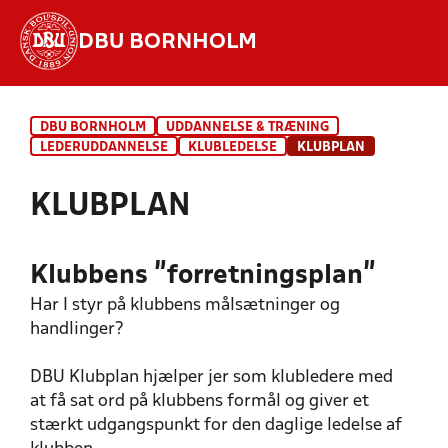
DBU BORNHOLM
Hvad vil du søge efter?
DBU BORNHOLM
UDDANNELSE & TRÆNING
INDHOLD OG NYHEDER
LEDERUDDANNELSE
KLUBLEDELSE
KLUBPLAN
STILLINGER, RESULTATER, KLUBBER OG
KLUBPLAN
HOLD
Klubbens ”forretningsplan”
Har I styr på klubbens målsætninger og
handlinger?
DBU Klubplan hjælper jer som klubledere med
at få sat ord på klubbens formål og giver et
stærkt udgangspunkt for den daglige ledelse af